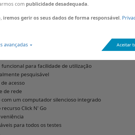
terísticas do s
armos com
publicidade desadequada
.
o,
iremos gerir os seus dados de forma responsável
.
Priva
es avançadas
Aceitar 
 carregamento inteligente para uma qualidade de sinal 
painel de controlo
funcional para facilidade de utilização
talmente pesquisável
s de acesso
e de rede
o com um computador silencioso integrado
 recurso Click N' Go
nveniência
áveis para todos os testes
s