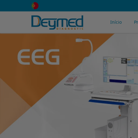
Início
P