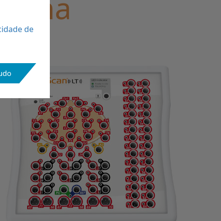
istema
cidade de
tudo
superior