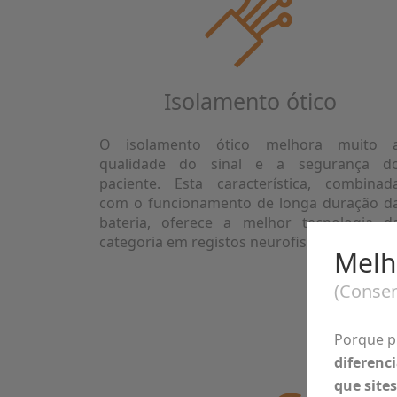
Isolamento ótico
O isolamento ótico melhora muito 
qualidade do sinal e a segurança d
paciente. Esta característica, combinad
com o funcionamento de longa duração d
bateria, oferece a melhor tecnologia d
categoria em registos neurofisiológicos.
Melh
(Consen
Porque p
diferenc
que sites