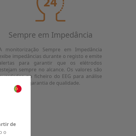
Sempre em Impedância
A monitorização Sempre em Impedância
exibe impedâncias durante o registo e emite
alertas para garantir que os elétrodos
estejam sempre no alcance. Os valores são
guardados no ficheiro do EEG para análise
posterior de garantia de qualidade.
rtir de
o o