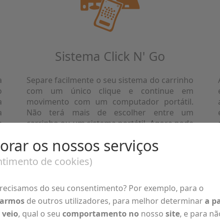
Sistema Click N' Go
a
Separe facilmente o seu sistema do carrinho
o
com um único clique e continue em
a
movimento com um computador portátil.
a
Não terá mais de escolher entre um
a
carrinho ou um sistema portátil. Agora pode
ter os dois num só.
orar os nossos serviços
timento de cookies)
recisamos do seu consentimento? Por exemplo, para o
iarmos
de outros utilizadores, para melhor determinar
a pa
 veio
, qual o seu
comportamento no
nosso
site
, e para nã