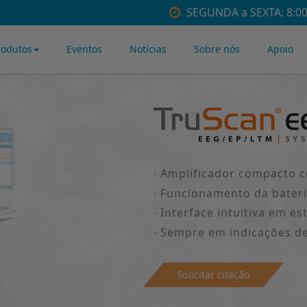
SEGUNDA a SEXTA: 8:00 
rodutos
Eventos
Notícias
Sobre nós
Apoio
∙ Amplificador compacto 
∙ Funcionamento da bateri
∙ Interface intuitiva em es
∙ Sempre em indicações d
Solicitar citação