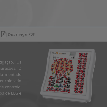
Descarregar PDF
tigação. Os
gurações. O
ando montado
er colocado
de controlo.
dos de EEG e