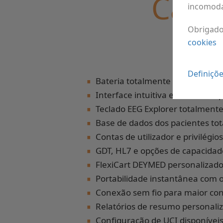
Carac
incomod
Obrigad
cookies
∙
Definiçõ
∙
Bateria totalmente operada por
∙
Interface intuitiva em estilo de 
∙
Teclado EEG Explorer totalmente 
∙
Base de dados dos pacientes to
∙
Contas de utilizador e privilégio
∙
GDT, HL7 e opções de capacidad
∙
FlexiCart DEYMED personalizad
∙
Portabilidade instantânea com o
∙
Conexão sem fio para maior co
∙
Relatórios de resumo personaliz
Configuração de UCI disponívei