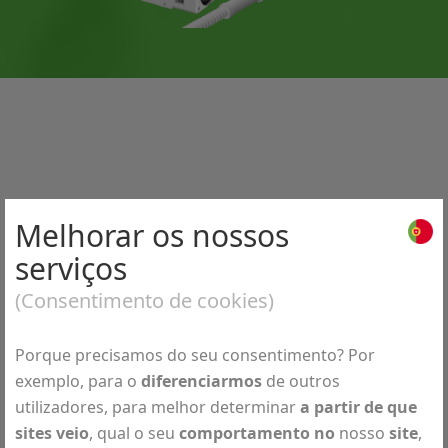
Melhorar os nossos
Software
serviços
(Consentimento de cookies)
Software DuoMAG rTMS
Porque precisamos do seu consentimento? Por
exemplo, para o
diferenciarmos
de outros
∙
utilizadores, para melhor determinar
a partir de que
sites veio
, qual o seu
comportamento no
nosso
site
,
Interface intuitiva de painel de controlo