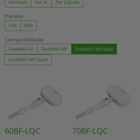
Nenhum
Por Ar
Por Líquido
Placebo
Sim
Não
Compatibilidade
DuoMAG XT
DuoMAG MP
DuoMAG MP-Dual
DuoMAG MP-Quad
60BF-LQC
70BF-LQC