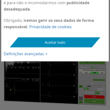
∙
∙
e para não o incomodarmos com
publicidade
Sistema de gestão de utilizadores
∙
desadequada
.
Base de dados integrada de pacientes
∙
Integração de EMG
Obrigado,
iremos gerir os seus dados de forma
∙
Protocolos de predefinição
responsável
.
Privacidade de cookies
∙
Gerador de relatório do paciente
Capacidades de estudo de MEP
Aceitar tudo
Definições avançadas