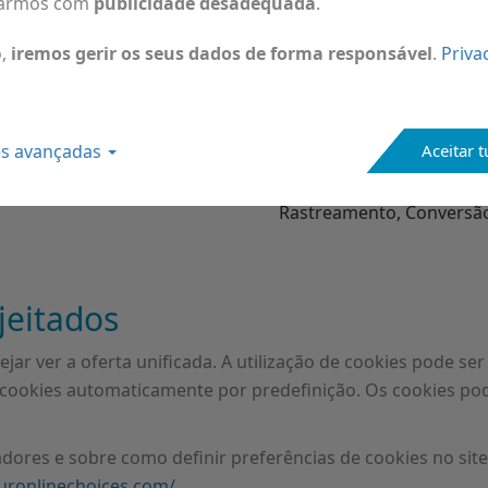
armos com
publicidade desadequada
.
Tipo
o,
iremos gerir os seus dados de forma responsável
.
Priva
Rastreamento, Remarket
Rastreamento, Conversã
es avançadas
Aceitar 
Analítico, Rastreamento
Rastreamento, Conversã
jeitados
jar ver a oferta unificada. A utilização de cookies pode ser
 cookies automaticamente por predefinição. Os cookies p
es e sobre como definir preferências de cookies no site of
uronlinechoices.com/
.