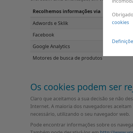
incomod
Recolhemos informações via
Obrigad
cookies
Adwords e Sklik
Facebook
Definiçõ
Google Analytics
Motores de busca de produtos
Os cookies podem ser re
Claro que aceitamos a sua decisão se não dese
Internet. A maioria dos navegadores aceitam
necessário, utilizando o seu navegador web.
Pode encontrar informações sobre os navegador
Também pode desativá-los em
http://www.yo