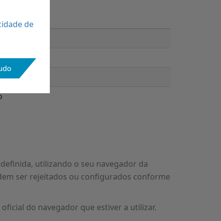
cidade de
ing
o
tudo
o
 definida, utilizando o seu navegador da
odem ser rejeitados ou configurados conforme
icial do navegador que estiver a utilizar.