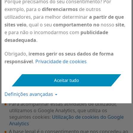
Porque precisamos do seu consentimento? Por
exemplo, para o
diferenciarmos
de outros
utilizadores, para melhor determinar
a partir de que
sites veio
, qual o seu
comportamento no
nosso
site
,
Cookies
e para não o incomodarmos com
publicidade
desadequada
.
Os cookies do Google Analytics são usados para o/a
distinguir de outros utilizadores e para melhor
Obrigado,
iremos gerir os seus dados de forma
apurarmos quanto tempo permanece na página,
responsável
.
Privacidade de cookies
que páginas o encaminharam para cá, o seu
comportamento no nosso site e qual é sua
localização geográfica - o que determinamos com o
Aceitar tudo
seu endereço IP anonimizado. Esses dados
recolhidos ajudam-nos a compreendermos as suas
Definições avançadas
necessidades e a personalizar o nosso site.
Para acompanhar essas atividades de utilizador,
utilizamos o Google Analytics, que utiliza os
seguintes cookies:
Utilização de cookies do Google
Analytics
A base legal é o consentimento que nos concedeu ao